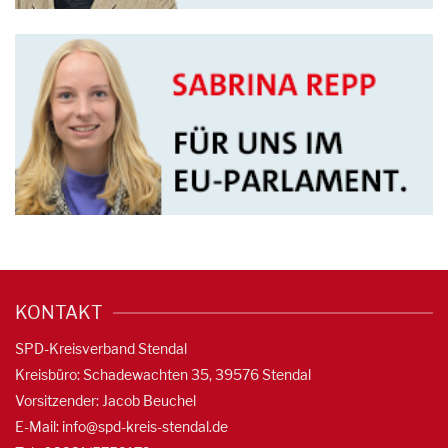
KONTAKT
SPD-Kreisverband Stendal
Kreisbüro: Schadewachten 35, 39576 Stendal
Vorsitzender: Jacob Beuchel
E-Mail:
info@spd-kreis-stendal.de