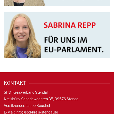
KONTAKT
SPD-Kreisverband Stendal
Kreisbüro: Schadewachten 35, 39576 Stendal
Vorsitzender: Jacob Beuchel
E-Mail:
info@spd-kreis-stendal.de