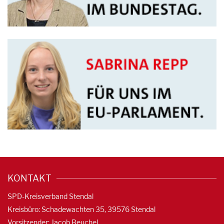
KONTAKT
SPD-Kreisverband Stendal
Kreisbüro: Schadewachten 35, 39576 Stendal
Vorsitzender: Jacob Beuchel