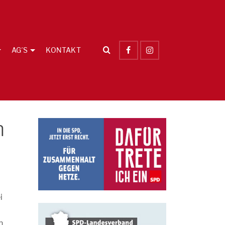
AG´S
KONTAKT
n
i
n