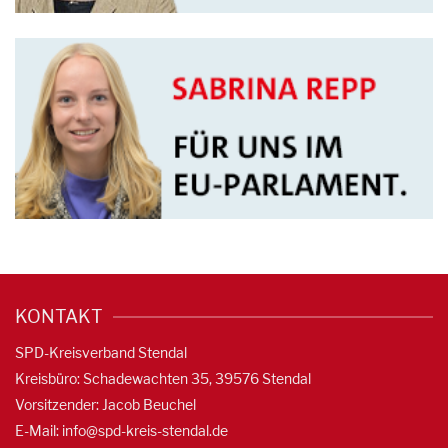
KONTAKT
SPD-Kreisverband Stendal
Kreisbüro: Schadewachten 35, 39576 Stendal
Vorsitzender: Jacob Beuchel
E-Mail:
info@spd-kreis-stendal.de