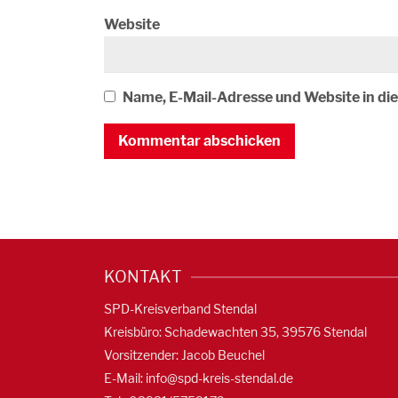
Website
Name, E-Mail-Adresse und Website in d
KONTAKT
SPD-Kreisverband Stendal
Kreisbüro: Schadewachten 35, 39576 Stendal
Vorsitzender: Jacob Beuchel
E-Mail:
info@spd-kreis-stendal.de