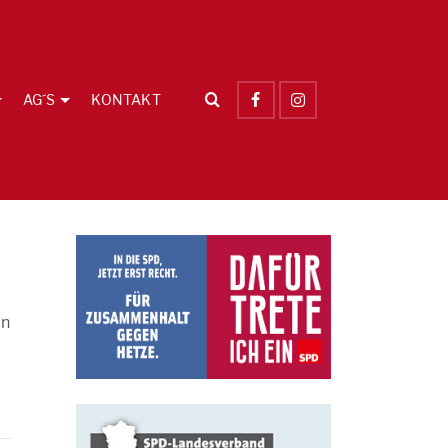
AG´S
KONTAKT
in