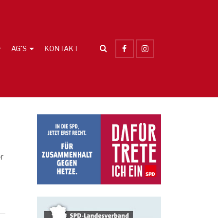
AG´S
KONTAKT
r