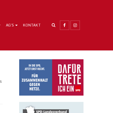
AG´S
KONTAKT
s