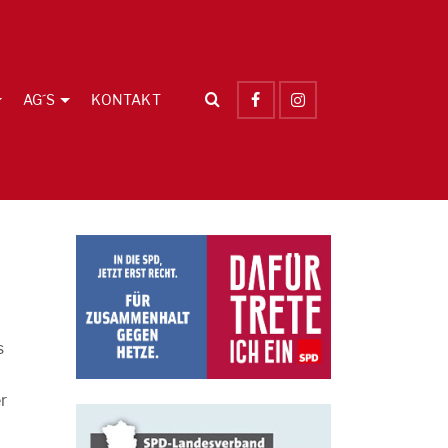
AG´S
KONTAKT
s
r