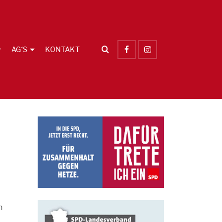
AG´S
KONTAKT
n