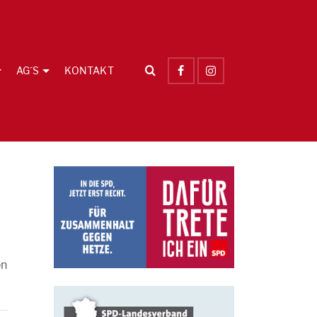
AG´S
KONTAKT
en