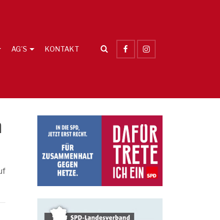
AG´S
KONTAKT
n
uf