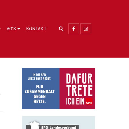
AG´S
KONTAKT
.