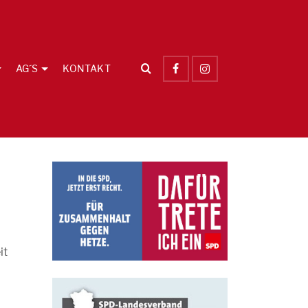
AG´S
KONTAKT
it