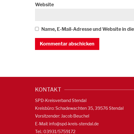
Website
Name, E-Mail-Adresse und Website in d
KONTAKT
SPD-Kreisverband Stendal
Kreisbüro: Schadewachten 35, 39576 Stendal
Vorsitzender: Jacob Beuchel
E-Mail:
info@spd-kreis-stendal.de
Tel.: 03931/5759172