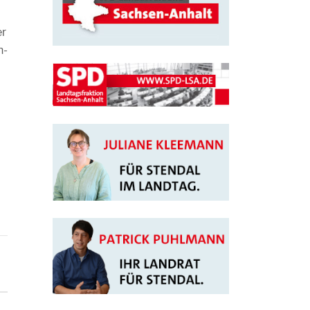
er
n-