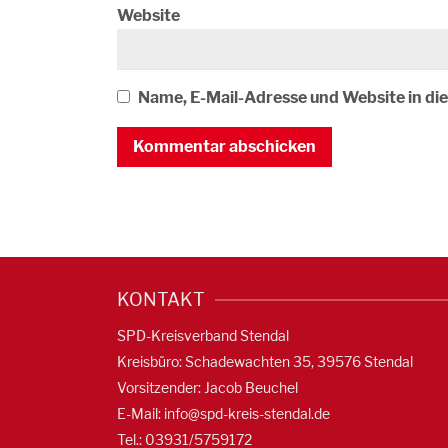
Website
Name, E-Mail-Adresse und Website in d
KONTAKT
SPD-Kreisverband Stendal
Kreisbüro: Schadewachten 35, 39576 Stendal
Vorsitzender: Jacob Beuchel
E-Mail:
info@spd-kreis-stendal.de
Tel.: 03931/5759172