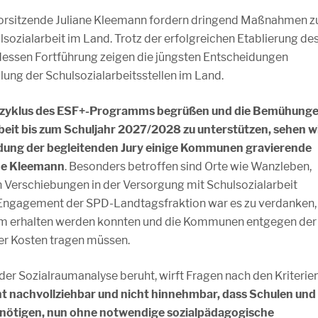
vorsitzende Juliane Kleemann fordern dringend Maßnahmen z
sozialarbeit im Land. Trotz der erfolgreichen Etablierung de
essen Fortführung zeigen die jüngsten Entscheidungen
lung der Schulsozialarbeitsstellen im Land.
erzyklus des ESF+-Programms begrüßen und die Bemühung
rbeit bis zum Schuljahr 2027/2028 zu unterstützen, sehen w
eidung der begleitenden Jury einige Kommunen gravierende
ne Kleemann
. Besonders betroffen sind Orte wie Wanzleben,
 Verschiebungen in der Versorgung mit Schulsozialarbeit
Engagement der SPD-Landtagsfraktion war es zu verdanken,
mm erhalten werden konnten und die Kommunen entgegen der
er Kosten tragen müssen.
der Sozialraumanalyse beruht, wirft Fragen nach den Kriterie
cht nachvollziehbar und nicht hinnehmbar, dass Schulen und
nötigen, nun ohne notwendige sozialpädagogische